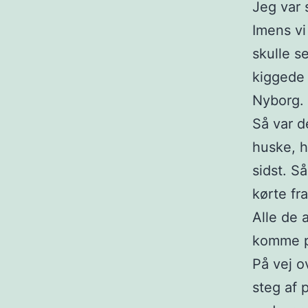
Jeg var s
Imens vi 
skulle s
kiggede 
Nyborg.
Så var d
huske, h
sidst. S
kørte fr
Alle de 
komme på
På vej o
steg af 