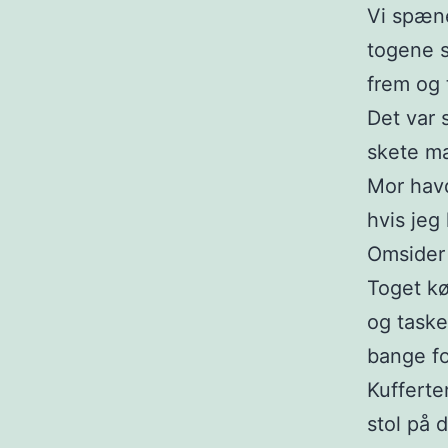
Vi spæn
togene s
frem og 
Det var 
skete ma
Mor havd
hvis jeg
Omsider 
Toget kø
og taske
bange fo
Kufferte
stol på 