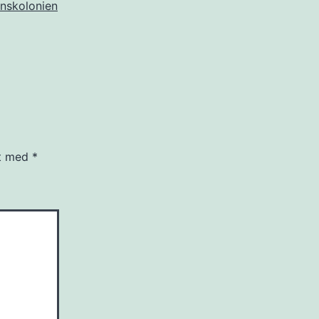
nskolonien
et med
*