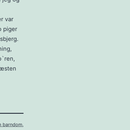
r var
o piger
Esbjerg.
ning,
o`ren,
 næsten
n barndom
,