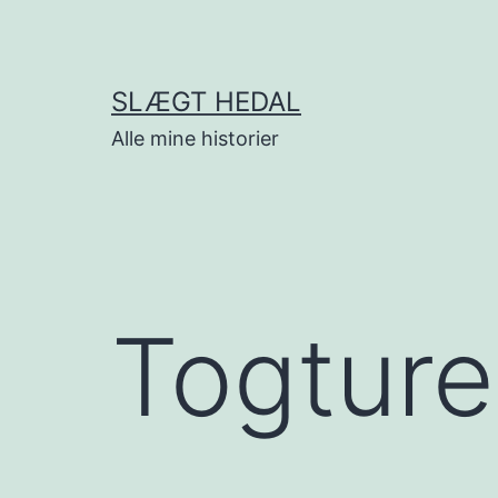
Fortsæt
til
indhold
SLÆGT HEDAL
Alle mine historier
Togturen