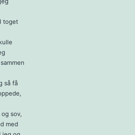
jeg
l toget
kulle
eg
le sammen
g så få
toppede,
 og sov,
Ned med
 jeg og