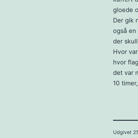
gloede o
Der gik 
også en 
der skul
Hvor var
hvor fla
det var 
10 timer
Udgivet
2