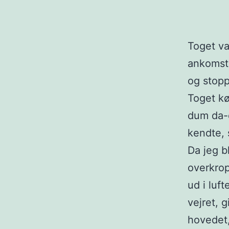
Toget va
ankomst 
og stopp
Toget kø
dum da-d
kendte, 
Da jeg b
overkrop
ud i luf
vejret, g
hovedet,