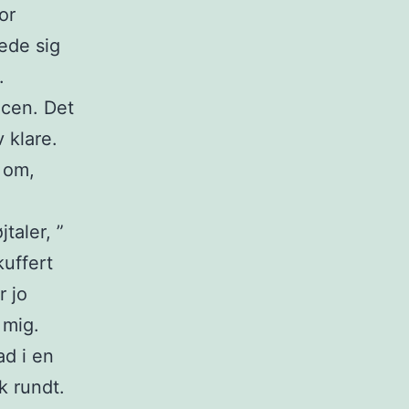
or
ede sig
.
ncen. Det
 klare.
 om,
taler, ”
kuffert
r jo
 mig.
ad i en
k rundt.