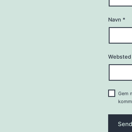
Navn
*
Websted
Gem m
komme