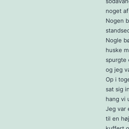
sodavand
noget af
Nogen be
standsed
Nogle bø
huske mi
spurgte 
og jeg v
Op i tog
sat sig i
hang vi 
Jeg var 
til en hø
kuffert 