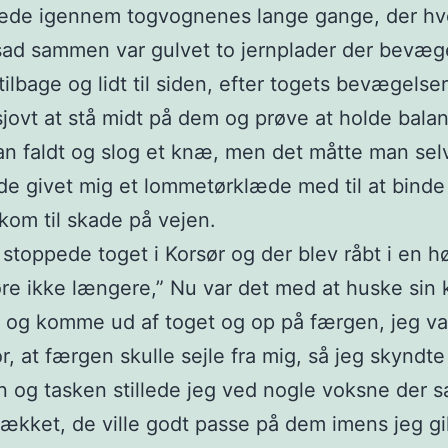
ede igennem togvognenes lange gange, der hv
ad sammen var gulvet to jernplader der bevæg
tilbage og lidt til siden, efter togets bevægelser
sjovt at stå midt på dem og prøve at holde bala
n faldt og slog et knæ, men det måtte man selv
e givet mig et lommetørklæde med til at binde
 kom til skade på vejen.
stoppede toget i Korsør og der blev råbt i en høj
re ikke længere,” Nu var det med at huske sin 
 og komme ud af toget og op på færgen, jeg va
r, at færgen skulle sejle fra mig, så jeg skyndte
n og tasken stillede jeg ved nogle voksne der s
dækket, de ville godt passe på dem imens jeg gi