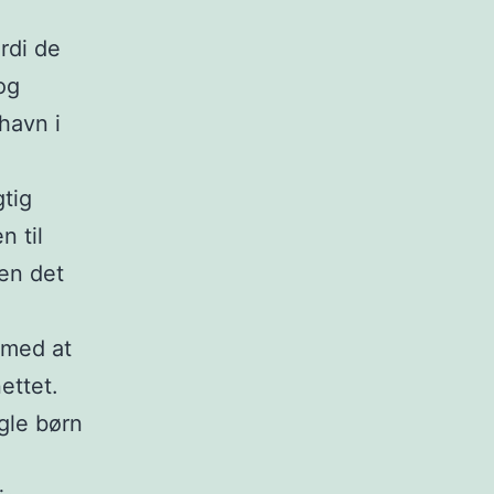
ordi de
og
havn i
gtig
n til
den det
 med at
ettet.
gle børn