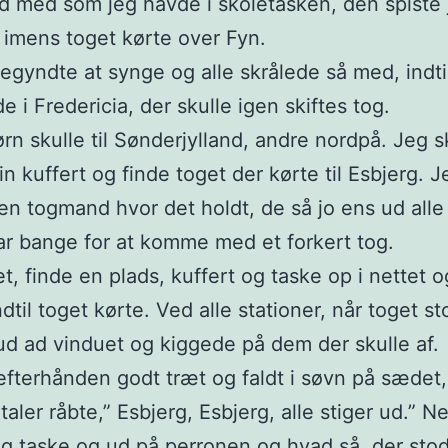
 med som jeg havde i skoletasken, den spiste 
 imens toget kørte over Fyn.
gyndte at synge og alle skrålede så med, indti
e i Fredericia, der skulle igen skiftes tog.
rn skulle til Sønderjylland, andre nordpå. Jeg s
n kuffert og finde toget der kørte til Esbjerg. J
en togmand hvor det holdt, de så jo ens ud al
ar bange for at komme med et forkert tog.
et, finde en plads, kuffert og taske op i nettet o
ndtil toget kørte. Ved alle stationer, når toget s
ud ad vinduet og kiggede på dem der skulle af.
efterhånden godt træt og faldt i søvn på sædet,
jtaler råbte,” Esbjerg, Esbjerg, alle stiger ud.” 
og taske og ud på perronen og hvad så, der stod