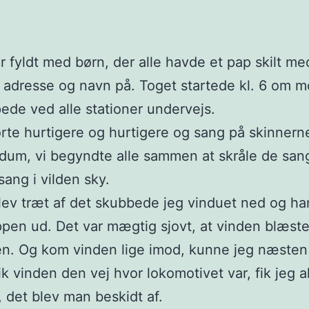
r fyldt med børn, der alle havde et pap skilt me
adresse og navn på. Toget startede kl. 6 om 
ede ved alle stationer undervejs.
rte hurtigere og hurtigere og sang på skinnern
um, vi begyndte alle sammen at skråle de san
sang i vilden sky.
lev træt af det skubbede jeg vinduet ned og h
pen ud. Det var mægtig sjovt, at vinden blæste
ten. Og kom vinden lige imod, kunne jeg næsten 
ik vinden den vej hvor lokomotivet var, fik jeg a
 det blev man beskidt af.