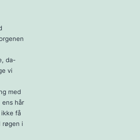
d
morgenen
e, da-
ge vi
ang med
 ens hår
ikke få
l røgen i