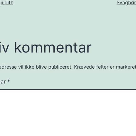
f
judith
Svagbør
iv kommentar
dresse vil ikke blive publiceret.
Krævede felter er marker
tar
*