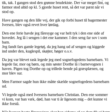
tik, tak. I gangen stod den grønne brudekiste. Der var meget fint, og
farmor stod altid op kl. 5 gjorde huset rent, så det var pænt når vi
stod op.
Have gangen og den lille vej, der gik op forbi huset til bagermester
Iversen, blev også revet hver lørdag.
Den ene ferie havde jeg fåresyge og var helt tyk i den ene side af
hovedet. Jeg lå i sengen i det ene kammer. I den seng far sov i som
barn.
Jeg fandt fars gamle legetøj, da jeg hang ud af sengen og kiggede
ind under den, kuglespil, skøjter, bøger o.s.v.
Da jeg var blevet rask legede jeg med sognefogedens barnebarn. Vi
legede far, mor og børn, og min søster Dorthe lå i barnevognen i
haven. Pigen tog Dorthe op og trillede hende på græsplænen, og
mor blev sur.
Men Farmor sagde hun ikke måtte skælde sognefogedens barnebarn
ud.
Vi legede også med Iversens barnebarn Christian. Den ene sommer
vi kom, var han væk, død, han var ti år ligesom mig – det kunne vi
ikke forstå.