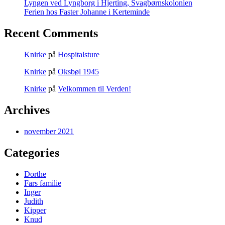
Lyngen ved Lyngborg i Hjerting, Svagbørnskolonien
Ferien hos Faster Johanne i Kerteminde
Recent Comments
Knirke
på
Hospitalsture
Knirke
på
Oksbøl 1945
Knirke
på
Velkommen til Verden!
Archives
november 2021
Categories
Dorthe
Fars familie
Inger
Judith
Kipper
Knud