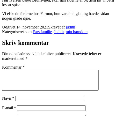
Når Iversen bagte Brunsviger, skar han siderne af og dem fik vi børn
lov at spise.
Vi elskede ferierne hos Farmor, hun var altid glad og havde sådan
nogen glade øjne.
Udgivet
14. november 2021
Skrevet af
judith
Kategoriseret som
Fars familie
,
Judith
,
min barndom
Skriv kommentar
Din e-mailadresse vil ikke blive publiceret.
Krævede felter er
markeret med
*
Kommentar
*
Navn
*
E-mail
*