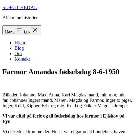
Fortsæt
SLÆGT HEDAL
til
Alle mine historier
indhold
Menu
Luk
Hjem
Blog
Om
Kontakt
Farmor Amandas fødselsdag 8-6-1950
Billedet. Johanne, Max, Anna, Karl Magdas mand, min mor, min
far, Johannes Ingers mand. Maren, Magda og Farmor. Inger to piger,
Inger, Keld, Kipper, Erik og mig, Keld og Erik er Magdas drenge.
Vi var altid på ferie og til fødselsdag hos farmor i Ejlskov på
Fyn
Vi elskede at komme der. Huset var et gammelt bondehus, haven