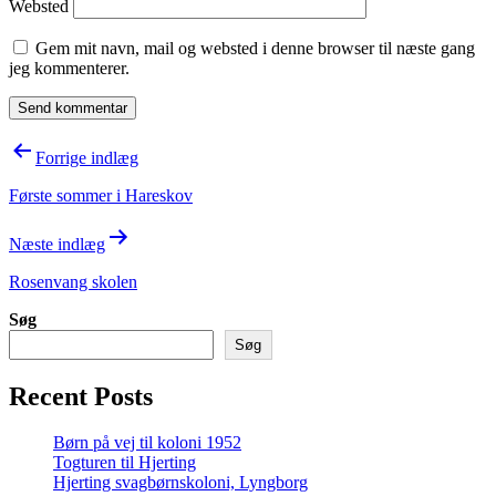
Websted
Gem mit navn, mail og websted i denne browser til næste gang
jeg kommenterer.
Indlægsnavigation
Forrige indlæg
Første sommer i Hareskov
Næste indlæg
Rosenvang skolen
Søg
Søg
Recent Posts
Børn på vej til koloni 1952
Togturen til Hjerting
Hjerting svagbørnskoloni, Lyngborg