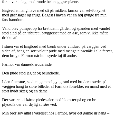
foran var anlagt med runde bede og græsplæne.
Bagved en lang have med sti på midten, farmor var selvforsynet
med grønsager og frugt. Bagest i haven var en høj gynge fra min
fars barndom.
Vand blev pumpet op fra brønden i gården og spanden med vandet
stod altid på en taburet i bryggerset med en øse, som vi ikke måtte
drikke af.
I stuen var et langbord med bænk under vinduet, på væggen ved
siden af, hang en sort velour pude med mange nipsenåle i alle farver,
dem brugte Farmor når hun syede tøj til andre.
Farmor var dameskrædderinde.
Den pude stod jeg tit og beundrede.
I den fine stue, stod en gammel gyngestol med broderet sæde, på
væggen hang to store billeder af Farmors forældre, en mand med et
stort hvidt skæg og en dame.
Der var tre udskårne piedestaler med blomster på og en brun
plyssofa der var dejlig at røre ved.
Min bror sov altid i værelset hos Farmor, hvor det gamle ur hang –