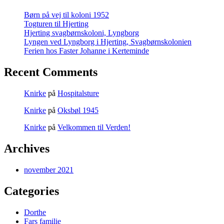
Børn på vej til koloni 1952
Togturen til Hjerting
Hjerting svagbørnskoloni, Lyngborg
Lyngen ved Lyngborg i Hjerting, Svagbørnskolonien
Ferien hos Faster Johanne i Kerteminde
Recent Comments
Knirke
på
Hospitalsture
Knirke
på
Oksbøl 1945
Knirke
på
Velkommen til Verden!
Archives
november 2021
Categories
Dorthe
Fars familie