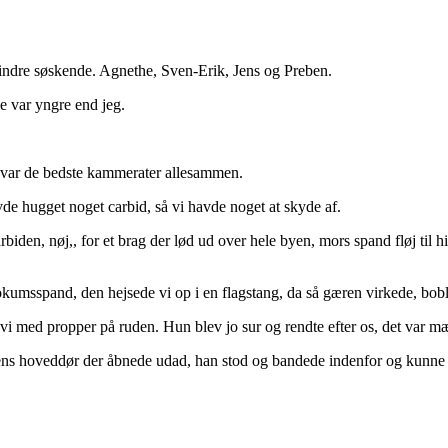
indre søskende. Agnethe, Sven-Erik, Jens og Preben.
e var yngre end jeg.
i var de bedste kammerater allesammen.
vde hugget noget carbid, så vi havde noget at skyde af.
iden, nøj,, for et brag der lød ud over hele byen, mors spand fløj til 
okumsspand, den hejsede vi op i en flagstang, da så gæren virkede, bob
med propper på ruden. Hun blev jo sur og rendte efter os, det var mægti
ns hoveddør der åbnede udad, han stod og bandede indenfor og kunne i