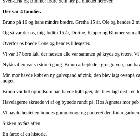
Sven-Erik og Bimmer fodre dem her på billedet herover.
Der var 4 familier.
Bruno på 16 og hans mindre brødre. Gretha 15 år, Ole og hendes 2 m
Og så var der os, mig Judith 15 år, Dorthe, Kipper og Bimmer som all
Overfor os boede Lone og hendes lillesøster.
Vi var 17 børn ialt, der næsten alle var sammen på kryds og tværs. V
Nytårsaften var vi store i gang. Bruno arbejdede i grusgraven, han ha
Min mor havde købt en ny gulvspand af zink, den blev lagt ovenpå carb
noget.
Bruno var lidt opfindsom han havde købt gær, det blev lagt ned i en l
Havelågerne skruede vi af og byttede rundt på. Hos Agnetes mor peb vi 
Vi havde hentet en bondes gummivogn og parkeret den foran gartnere
Sikken nytårs aften.
En farce af en historie.