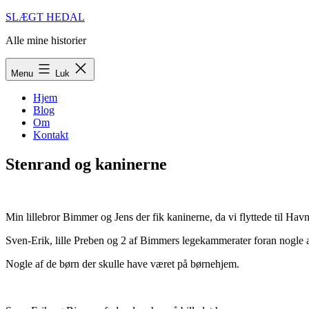
Fortsæt
SLÆGT HEDAL
til
Alle mine historier
indhold
Menu
Luk
Hjem
Blog
Om
Kontakt
Stenrand og kaninerne
Min lillebror Bimmer og Jens der fik kaninerne, da vi flyttede til Hav
Sven-Erik, lille Preben og 2 af Bimmers legekammerater foran nogle 
Nogle af de børn der skulle have været på børnehjem.