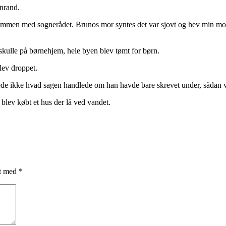
enrand.
d sammen med sognerådet. Brunos mor syntes det var sjovt og hev min m
 skulle på børnehjem, hele byen blev tømt for børn.
lev droppet.
 ikke hvad sagen handlede om han havde bare skrevet under, sådan va
 blev købt et hus der lå ved vandet.
et med
*