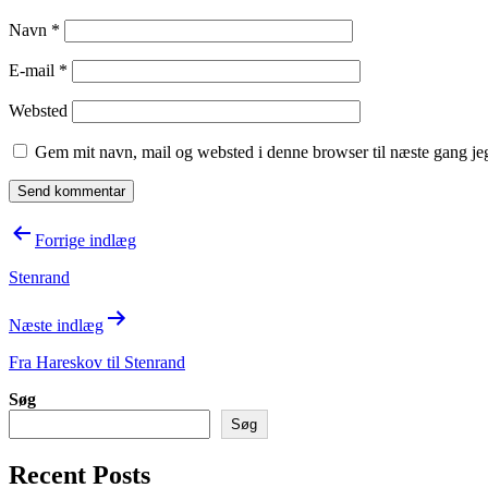
Navn
*
E-mail
*
Websted
Gem mit navn, mail og websted i denne browser til næste gang j
Indlægsnavigation
Forrige indlæg
Stenrand
Næste indlæg
Fra Hareskov til Stenrand
Søg
Søg
Recent Posts