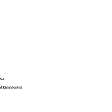
nsø.
af kaninburene.