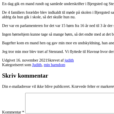
En dag gik en mand rundt og samlede underskrifter i Bjergsted og St
De 4 familiers forældre blev indkaldt til møde på skolen i Bjergste
aldrig da hun gik i skole, så det skulle hun nu.
Der var en parlamenteren for det var 15 børn fra 16 år ned til 3 år der
Ingen børnehjem kunne tage så mange børn, så det endte med at det b
Bagefter kom en mand hen og gav min mor en undskyldning, han anede
Jeg tror min mor blev træt af Stenrand. Vi flyttede til Havnsø hvor der
Udgivet
16. november 2021
Skrevet af
judith
Kategoriseret som
Judith
,
min barndom
Skriv kommentar
Din e-mailadresse vil ikke blive publiceret.
Krævede felter er marker
Kommentar
*